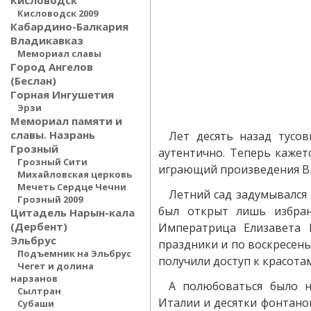
Кисловодск
Кисловодск 2009
Кабардино-Балкария
Владикавказ
Мемориал славы
Город Ангелов
(Беслан)
Горная Ингушетия
Эрзи
Мемориал памяти и
славы. Назрань
Лет десять назад тусо
Грозный
аутентично. Теперь кажет
Грозный Сити
играющий произведения В
Михайловская церковь
Мечеть Сердце Чечни
Летний сад задумывался 
Грозный 2009
был открыт лишь избран
Цитадель Нарын-кала
(Дербент)
Императрица Елизавета 
Эльбрус
праздники и по воскресень
Подъемник на Эльбрус
получили доступ к красотам
Чегет и долина
нарзанов
А полюбоваться было н
Сылтран
Италии и десятки фонтано
Субаши