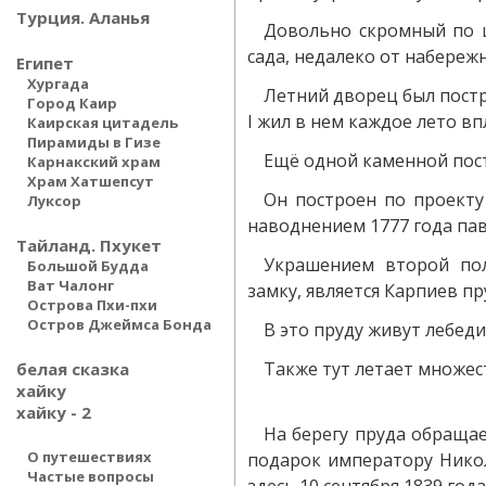
Турция. Аланья
Довольно скромный по ц
сада, недалеко от набереж
Египет
Хургада
Летний дворец был постр
Город Каир
I жил в нем каждое лето вп
Каирская цитадель
Пирамиды в Гизе
Ещё одной каменной пост
Карнакский храм
Храм Хатшепсут
Он построен по проекту 
Луксор
наводнением 1777 года пав
Тайланд. Пхукет
Украшением второй пол
Большой Будда
Ват Чалонг
замку, является Карпиев пр
Острова Пхи-пхи
Остров Джеймса Бонда
В это пруду живут лебеди.
Также тут летает множес
белая сказка
хайку
хайку - 2
На берегу пруда обращае
О путешествиях
подарок императору Никол
Частые вопросы
здесь 10 сентября 1839 года