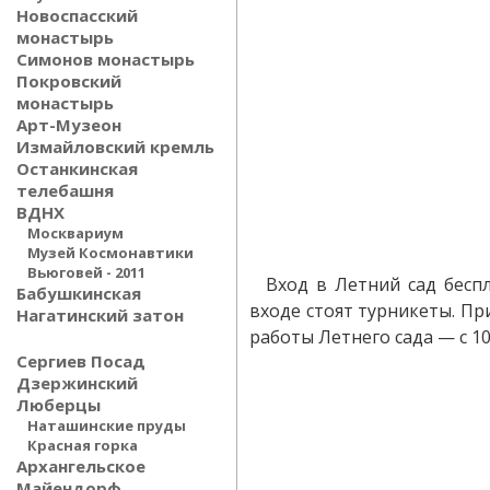
Новоспасский
монастырь
Симонов монастырь
Покровский
монастырь
Арт-Музеон
Измайловский кремль
Останкинская
телебашня
ВДНХ
Москвариум
Музей Космонавтики
Вьюговей - 2011
Вход в Летний сад бесп
Бабушкинская
входе стоят турникеты. Пр
Нагатинский затон
работы Летнего сада — с 10:
Сергиев Посад
Дзержинский
Люберцы
Наташинские пруды
Красная горка
Архангельское
Майендорф