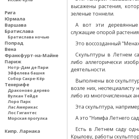
высажены растения, кото
Рига
зеленые тоннели.
Юрмала
А вот эти деревянные
Варшава
Братислава
служащие опорой растения
Братислава ночью
Попрад
Это воссозданный "Мена
Вена
Скульптуры в Летнем с
Франкфурт-на-Майне
Париж
либо аллегорически изоб
Нотр-Дам де Пари
деятельности.
Эйфелева башня
Собор Сакре-Кёр
Выполнены все скульптур
Тенерифе
возле них, неспециалисту 
Драконово дерево
либо из многочисленных ан
Вулкан Тейде
Лоро Парк
Эта скульптура, наприме
Лас Америкас
Лос Гигантес
А это "Нимфа Летнего сад
Морская прогулка
Есть в Летнем саду одн
Кипр. Ларнака
Крылову, работы скульптора