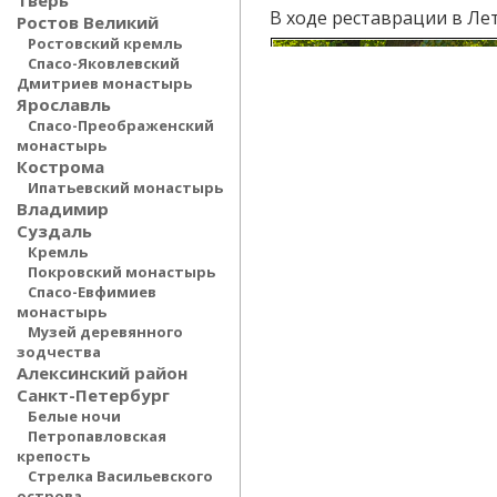
Тверь
В ходе реставрации в Ле
Ростов Великий
Ростовский кремль
Спасо-Яковлевский
Дмитриев монастырь
Ярославль
Спасо-Преображенский
монастырь
Кострома
Ипатьевский монастырь
Владимир
Суздаль
Кремль
Покровский монастырь
Спасо-Евфимиев
монастырь
Музей деревянного
зодчества
Алексинский район
Санкт-Петербург
Белые ночи
Петропавловская
крепость
Стрелка Васильевского
острова