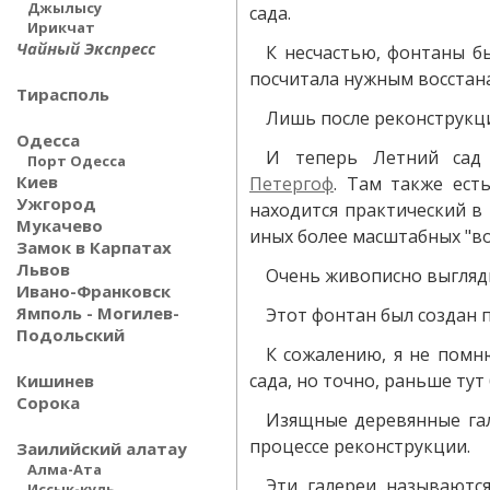
Джылысу
сада.
Ирикчат
Чайный Экспресс
К несчастью, фонтаны б
посчитала нужным восстан
Тирасполь
Лишь после реконструкци
Одесса
И теперь Летний сад
Порт Одесса
Киев
Петергоф
. Там также ест
Ужгород
находится практический в
Мукачево
иных более масштабных "в
Замок в Карпатах
Львов
Очень живописно выгляд
Ивано-Франковск
Ямполь - Могилев-
Этот фонтан был создан п
Подольский
К сожалению, я не помн
сада, но точно, раньше тут
Кишинев
Сорока
Изящные деревянные гал
процессе реконструкции.
Заилийский алатау
Алма-Ата
Эти галереи называютс
Иссык-куль