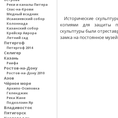
Реки и каналы Питера
Спас-на-Крови
Медный всадник
Исторические скульпту
Исаакиевский собор
Колоннада
копиями для защиты п
Казанский собор
скульптуры были отреста
Крейсер Аврора
замка на постоянное музей
Летний сад
Петергоф
Петергоф 2014
Селигер
Казань
Раифа
Ростов-на-Дону
Ростов-на-Дону 2010
Азов
Чёрное море
Архипо-Осиповка
Геленджик
Река Жане
Подколзин Яр
Владивосток
Пятигорск