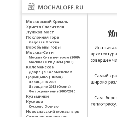
MOCHALOFF.RU
Московский Кремль
Христа Спасителя
Ип
Лужков мост
Поклонная гора
Ледовая Москва
Воробьёвы горы
Ипатьевск
Москва-Сити
архитектурн
Москва Сити вечером (2009)
совершен чи
Москва Сити днём (2010)
Коломенское
Дворец в Коломенском
Самый кра
Царицыно (Зима)
широко раз
Царицыно 2005
Царицыно 2013 (Осень)
Фотосравнение 2005/2010
Кузьминки
Сам бере
Кусково
теплотрассу..
Кусково Осенью
Новоспасский монастырь
Симонов монастырь