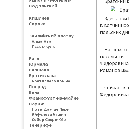
Ямполь - Могилев-
Братский 
Подольский
Кишинев
Здесь при
Сорока
в вотчинное
польских ди
Заилийский алатау
Алма-Ата
Иссык-куль
На земско
посольство
Рига
Федоровича
Юрмала
Варшава
Романовых»
Братислава
Братислава ночью
Попрад
Сейчас в 
Вена
Федоровича 
Франкфурт-на-Майне
Париж
Нотр-Дам де Пари
Эйфелева башня
Собор Сакре-Кёр
Тенерифе