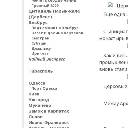
Мечеть Сердце Чечни
Грозный 2009
Цитадель Нарын-кала
Ещё одна ц
(Дербент)
Эльбрус
Подъемник на Эльбрус
С инициат
Чегет и долина нарзанов
монастырь в
Сылтран
Субаши
Джылысу
Ирикчат
Как и вес
Чайный Экспресс
промышленно
вновь стали
Тирасполь
Одесса
Церковь Х
Порт Одесса
Киев
Ужгород
Между Арх
Мукачево
Замок в Карпатах
Львов
Ивано-Франковск