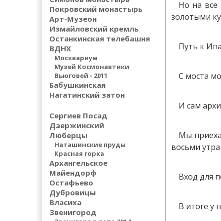
Но на все
Покровский монастырь
золотыми к
Арт-Музеон
Измайловский кремль
Останкинская телебашня
Путь к Ип
ВДНХ
Москвариум
Музей Космонавтики
С моста мо
Вьюговей - 2011
Бабушкинская
Нагатинский затон
И сам архи
Сергиев Посад
Дзержинский
Мы приеха
Люберцы
Наташинские пруды
восьми утра
Красная горка
Архангельское
Майендорф
Вход для п
Остафьево
Дубровицы
Власиха
В итоге у 
Звенигород