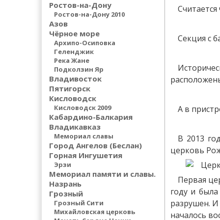
Ростов-на-Дону
Считается 
Ростов-на-Дону 2010
Азов
Чёрное море
Секция с б
Архипо-Осиповка
Геленджик
Река Жане
Историче
Подколзин Яр
Владивосток
расположены
Пятигорск
Кисловодск
Кисловодск 2009
А в прист
Кабардино-Балкария
Владикавказ
Мемориал славы
В 2013 го
Город Ангелов (Беслан)
церковь Рож
Горная Ингушетия
Эрзи
Мемориал памяти и славы.
Первая це
Назрань
году и была
Грозный
разрушен. И
Грозный Сити
Михайловская церковь
началось во