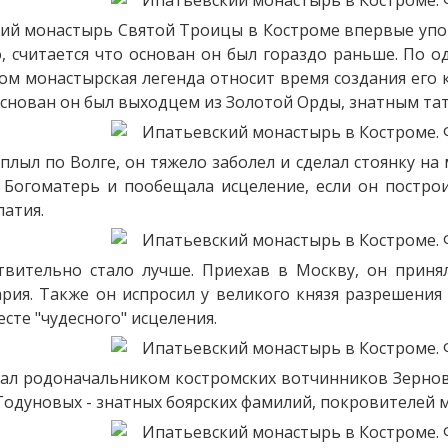
ий монастырь Святой Троицы в Костроме впервые упом
о, считается что основан он был гораздо раньше. По 
том монастырская легенда относит время создания его к
 основан он был выходцем из Золотой Орды, знатным та
плыл по Волге, он тяжело заболел и сделал стоянку на 
 Богоматерь и пообещала исцеление, если он постро
патия.
твительно стало лучше. Приехав в Москву, он приня
рия. Также он испросил у великого князя разрешения 
сте "чудесного" исцеления.
тал родоначальником костромских вотчинников Зерно
Годуновых - знатных боярских фамилий, покровителей 