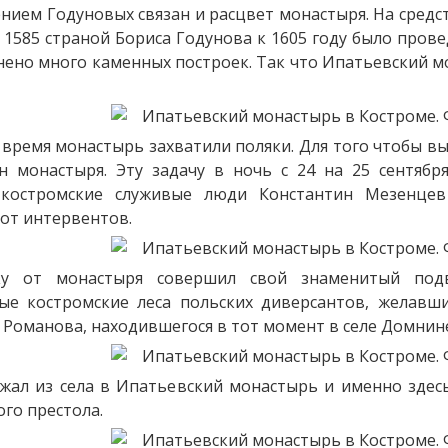
нием Годуновых связан и расцвет монастыря. На средст
 1585 страной Бориса Годунова к 1605 году было пров
ено много каменных построек. Так что Ипатьевский м
 время монастырь захватили поляки. Для того чтобы в
н монастыря. Эту задачу в ночь с 24 на 25 сентябр
костромские служивые люди Константин Мезенцев
от интервентов.
ку от монастыря совершил свой знаменитый под
ые костромские леса польских диверсантов, желавш
Романова, находившегося в тот момент в селе Домнине
жал из села в Ипатьевский монастырь и именно здес
ого престола.