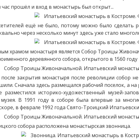
час прошёл и вход в монастырь был открыт...
сетителей ещё не было, потому можно было сделать 
квально через несколько минут здесь уже стало многол
ым храмом монастыря является Собор Троицы Живонач
ноименного деревянного собора, открытого в 1560 году 
, после закрытия монастыря после револиции собор не
ушили. Сначала здесь размещался рабочий поселок, а н
е разместился историко-художественный музей-запов
 музея. В 1991 году в соборе была впервые за мног
вскоре, в феврале 1992 года Свято-Троицкий Ипатьевск
ицкого собора расположена монастырская звонница.