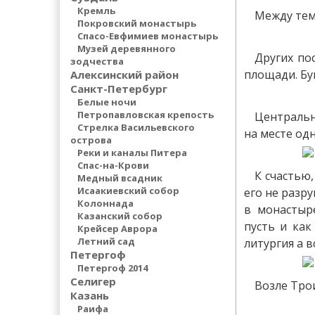
Кремль
Между тем 
Покровский монастырь
Спасо-Евфимиев монастырь
Музей деревянного
Других по
зодчества
площади. Бу
Алексинский район
Санкт-Петербург
Белые ночи
Петропавловская крепость
Центральн
Стрелка Васильевского
на месте од
острова
Реки и каналы Питера
Спас-на-Крови
К счастью
Медный всадник
Исаакиевский собор
его не разр
Колоннада
в монастыр
Казанский собор
пусть и как
Крейсер Аврора
Летний сад
литургия а 
Петергоф
Петергоф 2014
Селигер
Возле Тро
Казань
Раифа