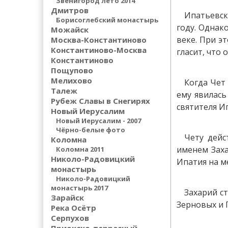
Звенигород лето 2014
Дмитров
Ипатьевск
Борисоглебский монастырь
году. Однак
Можайск
веке. При э
Москва-Константиново
Константиново-Москва
гласит, что
Константиново
Пощупово
Мелихово
Когда Чет 
Талеж
ему явилась
Рубеж Славы в Снегирях
святителя И
Новый Иерусалим
Новый Иерусалим - 2007
Чёрно-белые фото
Чету дейс
Коломна
именем Заха
Коломна 2011
Николо-Радовицкий
Ипатия на ме
монастырь
Николо-Радовицкий
монастырь 2017
Захарий с
Зарайск
Зерновых и 
Река Осётр
Серпухов