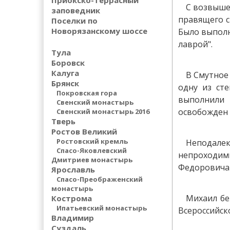
Приокско-террасный
С возвыше
заповедник
правящего с
Поселки по
Новорязанскому шоссе
Было выполн
лаврой".
Тула
Боровск
Калуга
В Смутное
Брянск
одну из сте
Покровская гора
выполнили 
Свенский монастырь
освобожден 
Свенский монастырь 2016
Тверь
Ростов Великий
Ростовский кремль
Неподале
Спасо-Яковлевский
непроходим
Дмитриев монастырь
Федоровича 
Ярославль
Спасо-Преображенский
монастырь
Михаил бе
Кострома
Ипатьевский монастырь
Всероссийск
Владимир
Суздаль